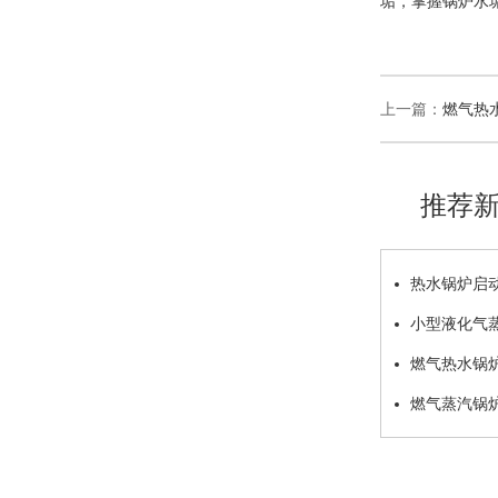
垢，掌握锅炉水
上一篇：
燃气热
推荐
热水锅炉启
小型液化气
好地排放污水
燃气热水锅
燃气蒸汽锅