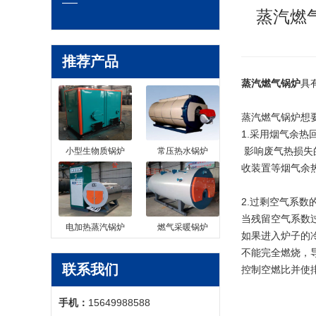
蒸汽燃
推荐产品
蒸汽燃气锅炉
具
蒸汽燃气锅炉想
1.采用烟气余热
影响废气热损失
小型生物质锅炉
常压热水锅炉
收装置等烟气余
2.过剩空气系数
当残留空气系数
电加热蒸汽锅炉
燃气采暖锅炉
如果进入炉子的
不能完全燃烧，
联系我们
控制空燃比并使
手机：
15649988588