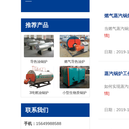
燃气蒸汽锅
推荐产品
当燃气蒸汽锅
情]
日期：2019-
导热油锅炉
燃气导热油炉
蒸汽锅炉工
如何实现蒸汽
3吨燃油锅炉
小型生物质锅炉
情]
联系我们
日期：2019-
手机：
15649988588