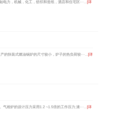
力，机械，化工，纺织和造纸，酒店和住宅区···...
[详
快装式燃油锅炉的尺寸较小，炉子的热负荷较···...
[详
设计压力采用1.2 ~1.5倍的工作压力;液···...
[详