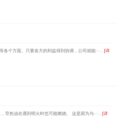
个方面。只要各方的利益得到协调，公司就能···...
[详
导热油在遇到明火时也可能燃烧。 这是因为与···...
[详