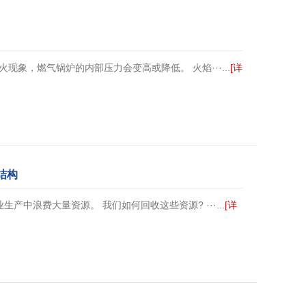
，燃气锅炉的内部压力会变高或降低。 火焰···...
[详
结构
浪费大量资源。 我们如何回收这些资源? ···...
[详