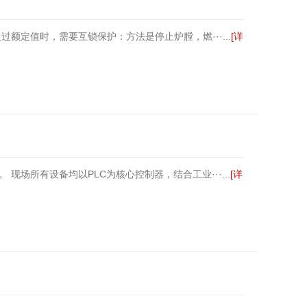
定值时，需要互锁保护：方法是停止炉膛，燃···...
[详
场所有设备均以PLC为核心控制器，结合工业···...
[详