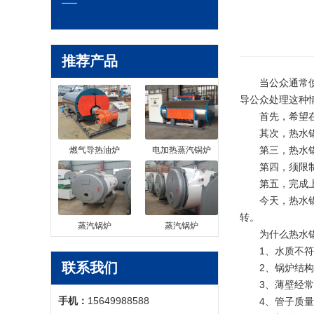
推荐产品
当公众通常
导公众处理这种
首先，希望在停
其次，热水锅炉
第三，热水锅炉
燃气导热油炉
电加热蒸汽锅炉
第四，须限制
第五，完成上述
今天，热水锅炉
转。
蒸汽锅炉
蒸汽锅炉
为什么热水锅
1、水质不符合
联系我们
2、锅炉结构不
3、薄壁经常磨
手机：
15649988588
4、管子质量不