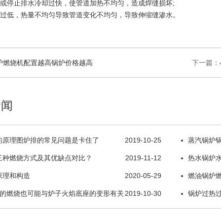
停止排水冷却过快，使管道加热不均匀，造成焊缝损坏;
低，热量不均匀导致管道变化不均匀，导致伸缩缝渗水。
炉燃烧机配置越高锅炉价格越高
下一篇：
新闻
的原理图炉排的常见问题是卡住了
2019-10-25
蒸汽锅炉
三种燃烧方式及其优缺点对比？
2019-11-12
温炉底
热水锅炉
原理和构造
2020-05-29
燃油锅炉
炉的燃烧也可能与炉子火焰底座的变形有关
2019-10-30
清洗剂清洗
锅炉过热