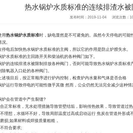
热水锅炉水质标准的连续排渣水被
发布时间：2019-11-04
浏览次数：
1
使用
热水锅炉水质标准
时，缺电显然是不可避免的。虽然今天停电的可能
情况。
电后加快热水锅炉水质标准的主阀，所以它的作用是防止炉膛失水。
水质标准的主回路开关和柴油机的各种阀门如下。
的连续排渣水被限制排放各种阀门，否则可能导致热水锅炉水质标准
除氧器入口处的各种阀门。
项目后，按正常顺序进行炉内控制，检查炉内水量和气体是否合格
运行导致停电的可能性微乎其微 然而，公众仍然无法完全减少这种情况
炉会在管道中产生裂缝?
正常标准，无水处理措施导致管壁结垢，影响传热效果，导致管道过热
理想，水循环不好，导致局部温度过高或启动运行 焦炭在管道外形成不
损;如果材料或焊接质量粗糙，
符合要求;