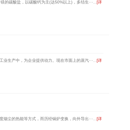
酸盐，以碳酸钙为主(达50%以上)，多结生···...
[详
生产中，为企业提供动力。现在市面上的蒸汽···...
[详
尘的热能等方式，而历经锅炉变换，向外导出···...
[详