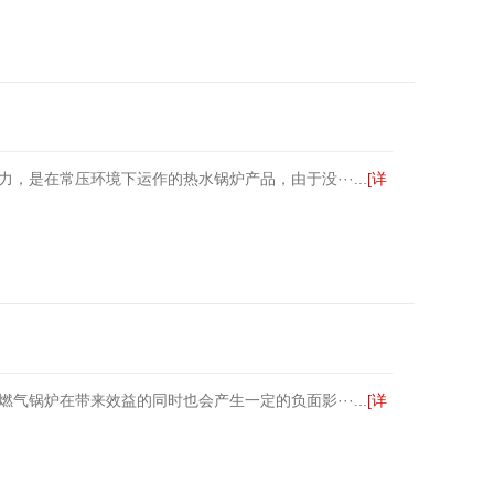
是在常压环境下运作的热水锅炉产品，由于没···...
[详
锅炉在带来效益的同时也会产生一定的负面影···...
[详